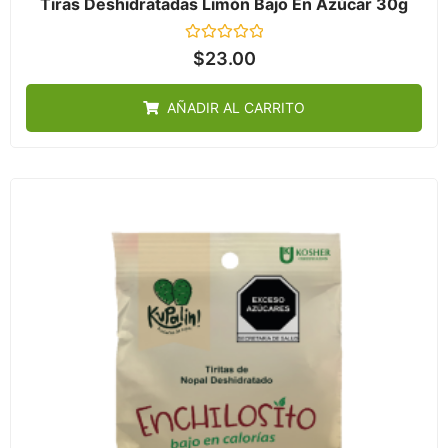
Tiras Deshidratadas Limón Bajo En Azúcar 30g
Valorado
$
23.00
en
0
de
AÑADIR AL CARRITO
5