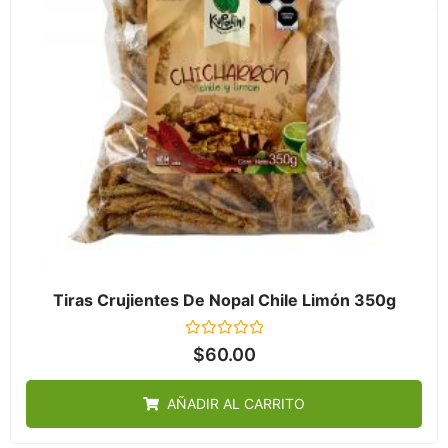
Tiras Crujientes De Nopal Chile Limón 350g
Valorado
$
60.00
en
0
de
AÑADIR AL CARRITO
5