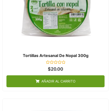
Tortillas Artesanal De Nopal 300g
Valorado
$
20.00
en
0
de
AÑADIR AL CARRITO
5