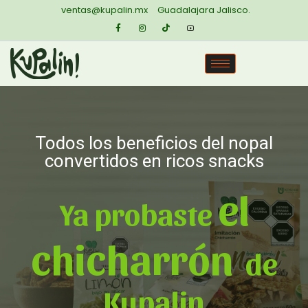
ventas@kupalin.mx
Guadalajara Jalisco.
Todos los beneficios del nopal
convertidos en ricos snacks
el
Ya probaste
chicharrón
|
de
Kupalin