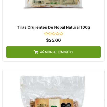
Tiras Crujientes De Nopal Natural 100g
Valorado
$
25.00
en
0
de
AÑADIR AL CARRITO
5