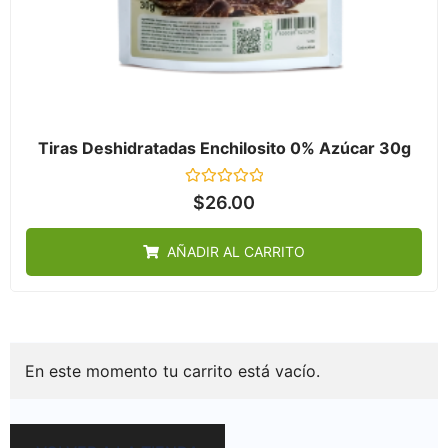
Tiras Deshidratadas Enchilosito 0% Azúcar 30g
Valorado
$
26.00
en
0
de
AÑADIR AL CARRITO
5
En este momento tu carrito está vacío.