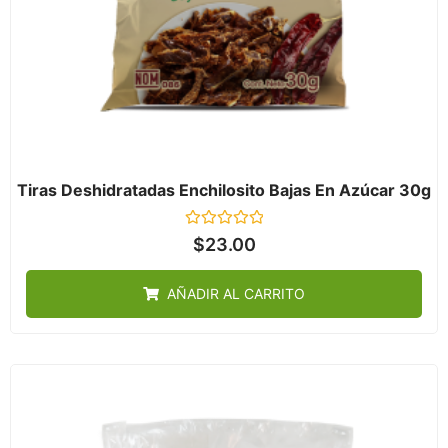
Tiras Deshidratadas Enchilosito Bajas En Azúcar 30g
Valorado
$
23.00
en
0
de
AÑADIR AL CARRITO
5