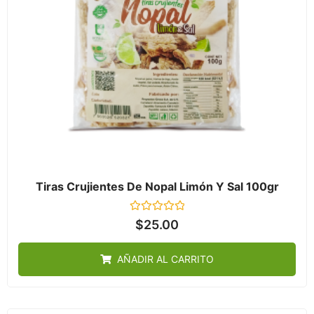
Tiras Crujientes De Nopal Limón Y Sal 100gr
Valorado
$
25.00
en
0
de
AÑADIR AL CARRITO
5