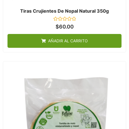
Tiras Crujientes De Nopal Natural 350g
Valorado
$
60.00
en
0
de
AÑADIR AL CARRITO
5