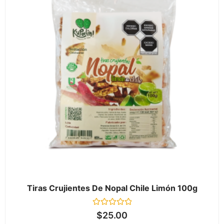
Tiras Crujientes De Nopal Chile Limón 100g
Valorado
$
25.00
en